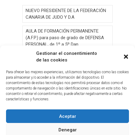
NUEVO PRESIDENTE DE LA FEDERACIÓN
CANARIA DE JUDO Y D.A
AULA DE FORMACIÓN PERMANENTE
(A.F.P.) para paso de grado de DEFENSA
PERSONAL, de 1º a 5º Dan.
Gestionar el consentimiento
AULA DE FORMACIÓN PERMANENTE
de las cookies
(A.F.P.) para paso de grado de JUDO, de 1º
a 6º Dan y Exámen
Para ofrecer las mejores experiencias, utilizamos tecnologías como las cookies
para almacenar y/o acceder a la información del dispositivo. El
consentimiento de estas tecnologías nos permitirá procesar datos como el
Convocatoria de Elecciones 2026
comportamiento de navegación o las identificaciones únicas en este sitio. No
consentir o retirar el consentimiento, puede afectar negativamente a ciertas
Circ.Curso y Reciclaje Tribunal Grado
características y funciones.
Judo(G.C.)28-05-2026(2026-05-19
Aceptar
Denegar