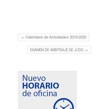
k
p
s
i
t
r
←
Calendario de Actividades 2019-2020
EXAMEN DE ARBITRAJE DE JUDO
→