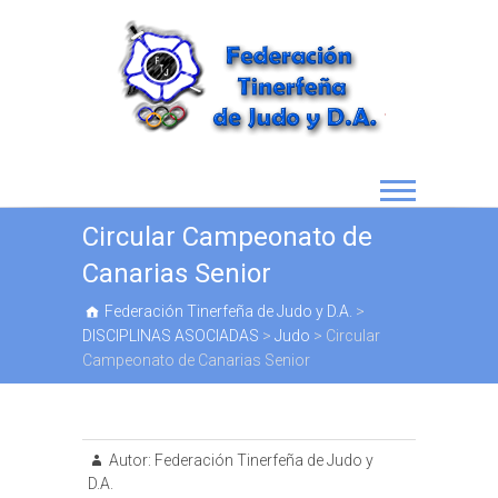
Circular Campeonato de
Canarias Senior
Federación Tinerfeña de Judo y D.A.
>
DISCIPLINAS ASOCIADAS
>
Judo
>
Circular
Campeonato de Canarias Senior
Autor:
Federación Tinerfeña de Judo y
D.A.