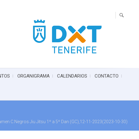
NTOS
ORGANIGRAMA
CALENDARIOS
CONTACTO
xamen C.Negros Jiu Jitsu 1º a 5º Dan (GC),12-11-2023(2023-10-30)