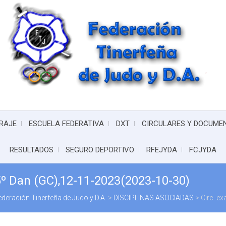
RAJE
ESCUELA FEDERATIVA
DXT
CIRCULARES Y DOCUME
RESULTADOS
SEGURO DEPORTIVO
RFEJYDA
FCJYDA
5º Dan (GC),12-11-2023(2023-10-30)
ederación Tinerfeña de Judo y D.A.
>
DISCIPLINAS ASOCIADAS
>
Circ. e