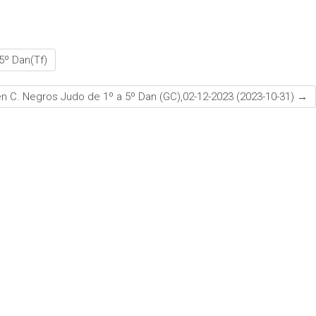
º Dan(Tf)
n C. Negros Judo de 1º a 5º Dan (GC),02-12-2023 (2023-10-31)
→