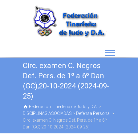
Circ. examen C. Negros
Def. Pers. de 1º a 6º Dan
(GC),20-10-2024 (2024-09-
25)
Federación Tinerfeña de Judo y D.A.
>
DISCIPLINAS ASOCIADAS
>
Defensa Personal
>
Circ. examen C. Negros Def. Pers. de 1º a 6º
Dan (GC),20-10-2024 (2024-09-25)