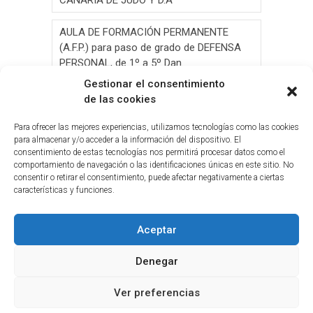
CANARIA DE JUDO Y D.A
AULA DE FORMACIÓN PERMANENTE
(A.F.P.) para paso de grado de DEFENSA
PERSONAL, de 1º a 5º Dan.
Gestionar el consentimiento
AULA DE FORMACIÓN PERMANENTE
de las cookies
(A.F.P.) para paso de grado de JUDO, de 1º
a 6º Dan y Exámen
Para ofrecer las mejores experiencias, utilizamos tecnologías como las cookies
para almacenar y/o acceder a la información del dispositivo. El
consentimiento de estas tecnologías nos permitirá procesar datos como el
Convocatoria de Elecciones 2026
comportamiento de navegación o las identificaciones únicas en este sitio. No
consentir o retirar el consentimiento, puede afectar negativamente a ciertas
Circ.Curso y Reciclaje Tribunal Grado
características y funciones.
Judo(G.C.)28-05-2026(2026-05-19
Aceptar
Denegar
Ver preferencias
© 2026
Federación Tinerfeña de Judo y D.A.
|