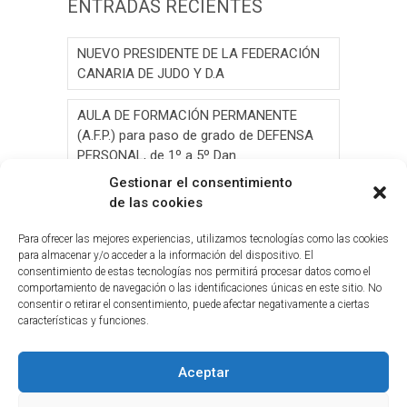
ENTRADAS RECIENTES
NUEVO PRESIDENTE DE LA FEDERACIÓN
CANARIA DE JUDO Y D.A
AULA DE FORMACIÓN PERMANENTE
(A.F.P.) para paso de grado de DEFENSA
PERSONAL, de 1º a 5º Dan.
Gestionar el consentimiento
AULA DE FORMACIÓN PERMANENTE
de las cookies
(A.F.P.) para paso de grado de JUDO, de 1º
a 6º Dan y Exámen
Para ofrecer las mejores experiencias, utilizamos tecnologías como las cookies
para almacenar y/o acceder a la información del dispositivo. El
consentimiento de estas tecnologías nos permitirá procesar datos como el
Convocatoria de Elecciones 2026
comportamiento de navegación o las identificaciones únicas en este sitio. No
consentir o retirar el consentimiento, puede afectar negativamente a ciertas
Circ.Curso y Reciclaje Tribunal Grado
características y funciones.
Judo(G.C.)28-05-2026(2026-05-19
Aceptar