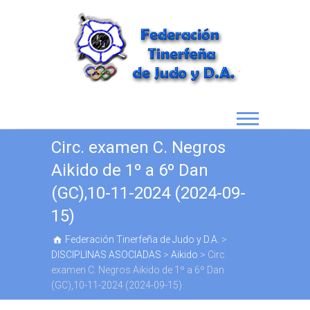
Circ. examen C. Negros
Aikido de 1º a 6º Dan
(GC),10-11-2024 (2024-09-
15)
Federación Tinerfeña de Judo y D.A.
>
DISCIPLINAS ASOCIADAS
>
Aikido
>
Circ.
examen C. Negros Aikido de 1º a 6º Dan
(GC),10-11-2024 (2024-09-15)