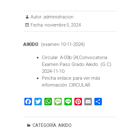
Autor:
administracion
Fecha:
noviembre 5, 2024
AIKIDO
(examen 10-11-2024)
Circular. A-03b-24,Convocatoria
Examen Paso Grado Aikido (G.C)
2024-11-10
Pincha enlace para ver más
información:
CIRCULAR
F
T
W
M
L
P
E
C
a
w
h
e
i
i
m
o
c
i
a
s
n
n
a
m
e
t
t
s
e
t
i
p
CATEGORÍA:
AIKIDO
b
t
s
a
e
l
a
o
e
A
g
r
r