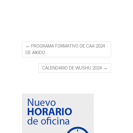
o
r
p
e
e
t
k
p
s
i
t
r
←
PROGRAMA FORMATIVO DE CAA 2024
DE AIKIDO
CALENDARIO DE WUSHU 2024
→