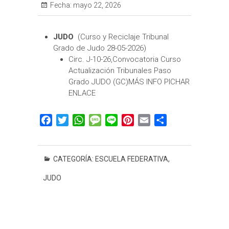
Fecha:
mayo 22, 2026
JUDO
(Curso y Reciclaje Tribunal
Grado de Judo 28-05-2026)
Circ. J-10-26,Convocatoria Curso
Actualización Tribunales Paso
Grado JUDO (GC)
MÁS INFO PICHAR
ENLACE
F
T
W
M
L
P
E
C
a
w
h
e
i
i
m
o
c
i
a
s
n
n
a
m
e
t
t
s
e
t
i
p
CATEGORÍA:
ESCUELA FEDERATIVA
,
b
t
s
a
e
l
a
JUDO
o
e
A
g
r
r
o
r
p
e
e
t
k
p
s
i
t
r