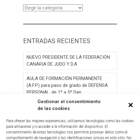
Categorías
ENTRADAS RECIENTES
NUEVO PRESIDENTE DE LA FEDERACIÓN
CANARIA DE JUDO Y D.A
AULA DE FORMACIÓN PERMANENTE
(A.F.P.) para paso de grado de DEFENSA
PERSONAL, de 1º a 5º Dan.
Gestionar el consentimiento
AULA DE FORMACIÓN PERMANENTE
de las cookies
(A.F.P.) para paso de grado de JUDO, de 1º
a 6º Dan y Exámen
Para ofrecer las mejores experiencias, utilizamos tecnologías como las cookies
para almacenar y/o acceder a la información del dispositivo. El
consentimiento de estas tecnologías nos permitirá procesar datos como el
Convocatoria de Elecciones 2026
comportamiento de navegación o las identificaciones únicas en este sitio. No