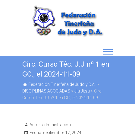
Circ. Curso Téc. J.J nº 1 en
GC., el 2024-11-09
Federación Tinerfeña de Judo y D.A.
>
DISCIPLINAS ASOCIADAS
>
Jiu Jitsu
>
Circ.
Curso Téc. J.J nº 1 en GC., el 2024-11-09
Autor:
administracion
Fecha:
septiembre 17, 2024