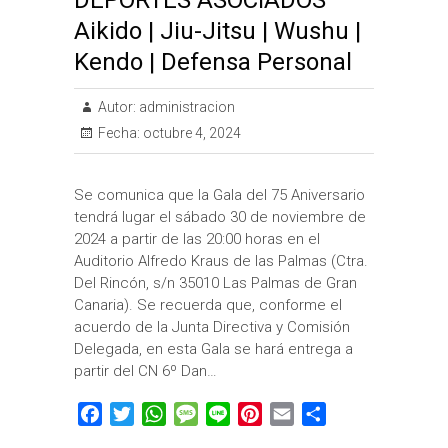
DEPORTES ASOCIADOS
Aikido | Jiu-Jitsu | Wushu |
Kendo | Defensa Personal
Autor:
administracion
Fecha:
octubre 4, 2024
Se comunica que la Gala del 75 Aniversario
tendrá lugar el sábado 30 de noviembre de
2024 a partir de las 20:00 horas en el
Auditorio Alfredo Kraus de las Palmas (Ctra.
Del Rincón, s/n 35010 Las Palmas de Gran
Canaria). Se recuerda que, conforme el
acuerdo de la Junta Directiva y Comisión
Delegada, en esta Gala se hará entrega a
partir del CN 6º Dan…
F
T
W
M
L
P
E
C
a
w
h
e
i
i
m
o