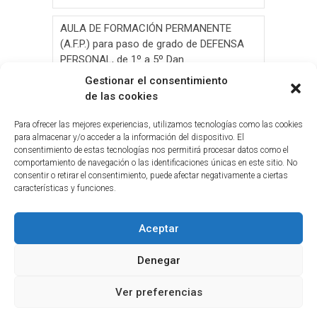
AULA DE FORMACIÓN PERMANENTE
(A.F.P.) para paso de grado de DEFENSA
PERSONAL, de 1º a 5º Dan.
Gestionar el consentimiento
AULA DE FORMACIÓN PERMANENTE
de las cookies
(A.F.P.) para paso de grado de JUDO, de 1º
a 6º Dan y Exámen
Para ofrecer las mejores experiencias, utilizamos tecnologías como las cookies
para almacenar y/o acceder a la información del dispositivo. El
consentimiento de estas tecnologías nos permitirá procesar datos como el
Convocatoria de Elecciones 2026
comportamiento de navegación o las identificaciones únicas en este sitio. No
consentir o retirar el consentimiento, puede afectar negativamente a ciertas
Circ.Curso y Reciclaje Tribunal Grado
características y funciones.
Judo(G.C.)28-05-2026(2026-05-19
Aceptar
Denegar
Ver preferencias
© 2026
Federación Tinerfeña de Judo y D.A.
|