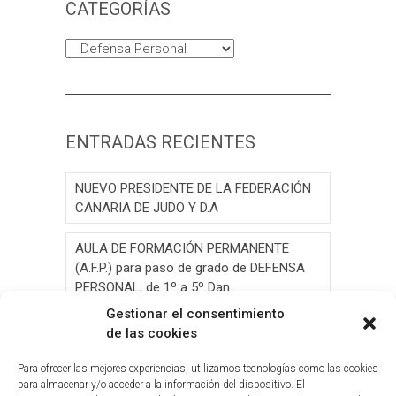
CATEGORÍAS
Categorías
ENTRADAS RECIENTES
NUEVO PRESIDENTE DE LA FEDERACIÓN
CANARIA DE JUDO Y D.A
AULA DE FORMACIÓN PERMANENTE
(A.F.P.) para paso de grado de DEFENSA
PERSONAL, de 1º a 5º Dan.
Gestionar el consentimiento
AULA DE FORMACIÓN PERMANENTE
de las cookies
(A.F.P.) para paso de grado de JUDO, de 1º
a 6º Dan y Exámen
Para ofrecer las mejores experiencias, utilizamos tecnologías como las cookies
para almacenar y/o acceder a la información del dispositivo. El