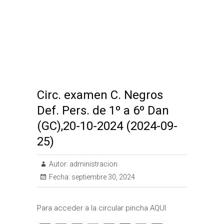
o
r
p
e
e
t
k
p
s
i
t
r
Circ. examen C. Negros
Def. Pers. de 1º a 6º Dan
(GC),20-10-2024 (2024-09-
25)
Autor:
administracion
Fecha:
septiembre 30, 2024
Para acceder a la circular pincha AQUI