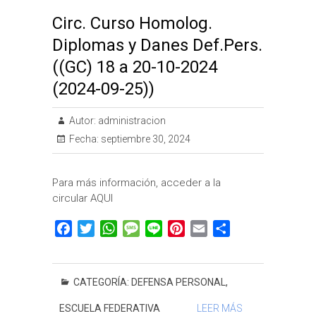
Circ. Curso Homolog.
Diplomas y Danes Def.Pers.
((GC) 18 a 20-10-2024
(2024-09-25))
Autor:
administracion
Fecha:
septiembre 30, 2024
Para más información, acceder a la
circular AQUI
F
T
W
M
L
P
E
C
a
w
h
e
i
i
m
o
c
i
a
s
n
n
a
m
e
t
t
s
e
t
i
p
CATEGORÍA:
DEFENSA PERSONAL
,
b
t
s
a
e
l
a
ESCUELA FEDERATIVA
LEER MÁS
o
e
A
g
r
r