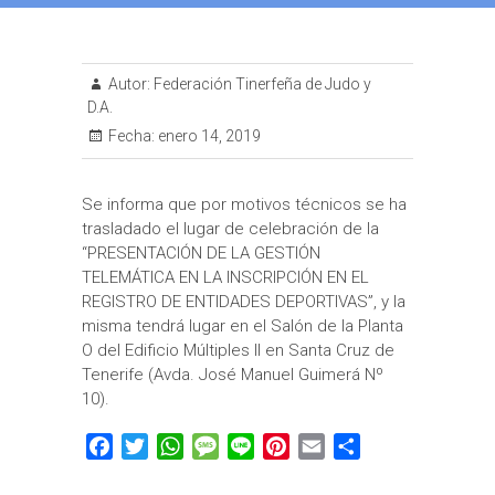
Autor:
Federación Tinerfeña de Judo y
D.A.
Fecha:
enero 14, 2019
Se informa que por motivos técnicos se ha
trasladado el lugar de celebración de la
“PRESENTACIÓN DE LA GESTIÓN
TELEMÁTICA EN LA INSCRIPCIÓN EN EL
REGISTRO DE ENTIDADES DEPORTIVAS”, y la
misma tendrá lugar en el Salón de la Planta
O del Edificio Múltiples II en Santa Cruz de
Tenerife (Avda. José Manuel Guimerá Nº
10).
F
T
W
M
L
P
E
C
a
w
h
e
i
i
m
o