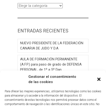
Categorías
ENTRADAS RECIENTES
NUEVO PRESIDENTE DE LA FEDERACIÓN
CANARIA DE JUDO Y D.A
AULA DE FORMACIÓN PERMANENTE
(A.F.P.) para paso de grado de DEFENSA
PERSONAL, de 1º a 5º Dan.
Gestionar el consentimiento
AULA DE FORMACIÓN PERMANENTE
de las cookies
(A.F.P.) para paso de grado de JUDO, de 1º
a 6º Dan y Exámen
Para ofrecer las mejores experiencias, utilizamos tecnologías como las cookies
para almacenar y/o acceder a la información del dispositivo. El
consentimiento de estas tecnologías nos permitirá procesar datos como el
Convocatoria de Elecciones 2026
comportamiento de navegación o las identificaciones únicas en este sitio. No