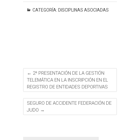
c
i
a
s
n
n
a
m
e
t
t
s
e
t
i
p
CATEGORÍA:
DISCIPLINAS ASOCIADAS
b
t
s
a
e
l
a
o
e
A
g
r
r
o
r
p
e
e
t
k
p
s
i
t
r
←
2ª PRESENTACIÓN DE LA GESTIÓN
TELEMÁTICA EN LA INSCRIPCIÓN EN EL
REGISTRO DE ENTIDADES DEPORTIVAS
SEGURO DE ACCIDENTE FEDERACIÓN DE
JUDO
→