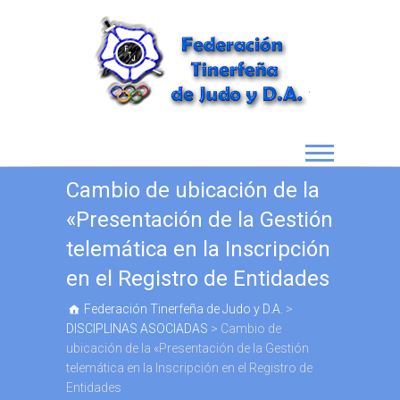
Cambio de ubicación de la
«Presentación de la Gestión
telemática en la Inscripción
en el Registro de Entidades
Federación Tinerfeña de Judo y D.A.
>
DISCIPLINAS ASOCIADAS
>
Cambio de
ubicación de la «Presentación de la Gestión
telemática en la Inscripción en el Registro de
Entidades