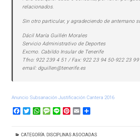
relacionados.
Sin otro particular, y agradeciendo de antemano s
Dácil María Guillén Morales
Servicio Administrativo de Deportes
Excmo. Cabildo Insular de Tenerife
Tfno: 922 239 4 51 / Fax: 922 23 94 50-922 23 99
email: dguillen@tenerife.es
Anuncio Subsanación Justificación Cantera 2016
F
T
W
M
L
P
E
C
a
w
h
e
i
i
m
o
c
i
a
s
n
n
a
m
e
t
t
s
e
t
i
p
CATEGORÍA:
DISCIPLINAS ASOCIADAS