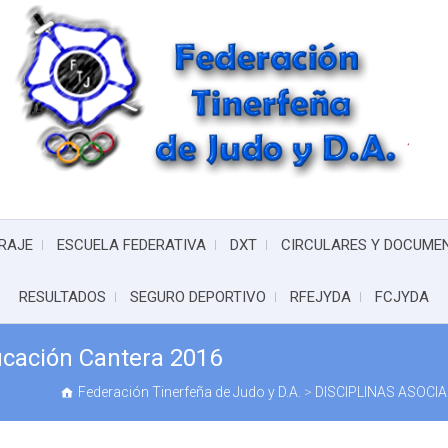
RAJE
ESCUELA FEDERATIVA
DXT
CIRCULARES Y DOCUME
RESULTADOS
SEGURO DEPORTIVO
RFEJYDA
FCJYDA
ficación Cantera 2016
Federación Tinerfeña de Judo y D.A.
>
DISCIPLINAS ASOCI