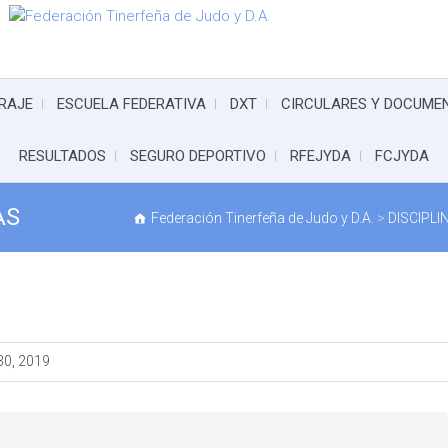
RAJE
ESCUELA FEDERATIVA
DXT
CIRCULARES Y DOCUME
RESULTADOS
SEGURO DEPORTIVO
RFEJYDA
FCJYDA
AS
Federación Tinerfeña de Judo y D.A.
>
DISCIPL
0, 2019