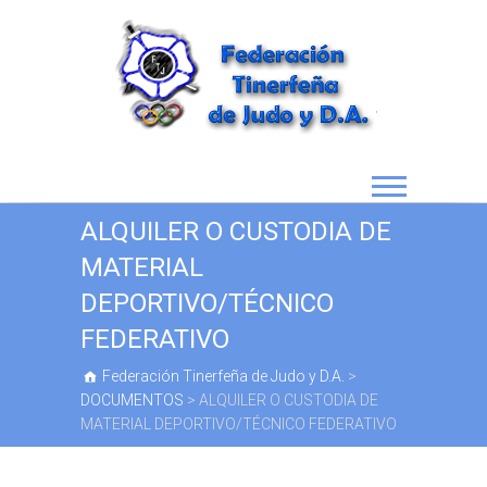
ALQUILER O CUSTODIA DE
MATERIAL
DEPORTIVO/TÉCNICO
FEDERATIVO
Federación Tinerfeña de Judo y D.A.
>
DOCUMENTOS
>
ALQUILER O CUSTODIA DE
MATERIAL DEPORTIVO/TÉCNICO FEDERATIVO