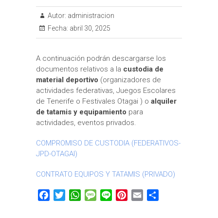
Autor:
administracion
Fecha:
abril 30, 2025
A continuación podrán descargarse los
documentos relativos a la
custodia de
material deportivo
(organizadores de
actividades federativas, Juegos Escolares
de Tenerife o Festivales Otagai ) o
alquiler
de tatamis y equipamiento
para
actividades, eventos privados.
COMPROMISO DE CUSTODIA (FEDERATIVOS-
JPD-OTAGAI)
CONTRATO EQUIPOS Y TATAMIS (PRIVADO)
F
T
W
M
L
P
E
C
a
w
h
e
i
i
m
o