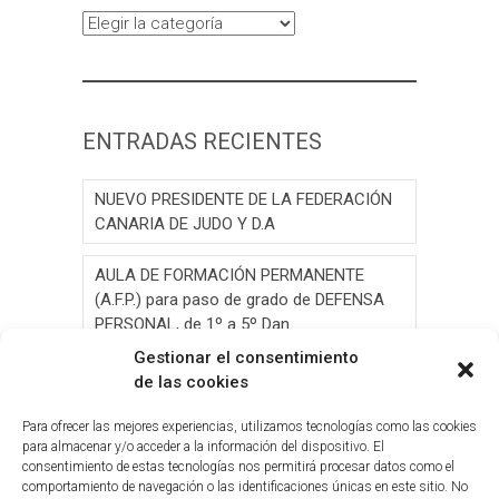
Categorías
ENTRADAS RECIENTES
NUEVO PRESIDENTE DE LA FEDERACIÓN
CANARIA DE JUDO Y D.A
AULA DE FORMACIÓN PERMANENTE
(A.F.P.) para paso de grado de DEFENSA
PERSONAL, de 1º a 5º Dan.
Gestionar el consentimiento
AULA DE FORMACIÓN PERMANENTE
de las cookies
(A.F.P.) para paso de grado de JUDO, de 1º
a 6º Dan y Exámen
Para ofrecer las mejores experiencias, utilizamos tecnologías como las cookies
para almacenar y/o acceder a la información del dispositivo. El
consentimiento de estas tecnologías nos permitirá procesar datos como el
Convocatoria de Elecciones 2026
comportamiento de navegación o las identificaciones únicas en este sitio. No