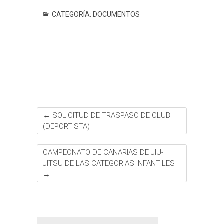
c
i
a
s
n
n
a
m
e
t
t
s
e
t
i
p
CATEGORÍA:
DOCUMENTOS
b
t
s
a
e
l
a
o
e
A
g
r
r
o
r
p
e
e
t
k
p
s
i
t
r
←
SOLICITUD DE TRASPASO DE CLUB
(DEPORTISTA)
CAMPEONATO DE CANARIAS DE JIU-
JITSU DE LAS CATEGORIAS INFANTILES
→