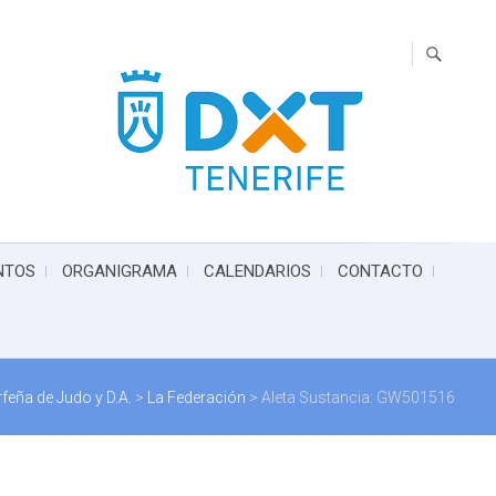
NTOS
ORGANIGRAMA
CALENDARIOS
CONTACTO
feña de Judo y D.A.
>
La Federación
>
Aleta Sustancia: GW501516