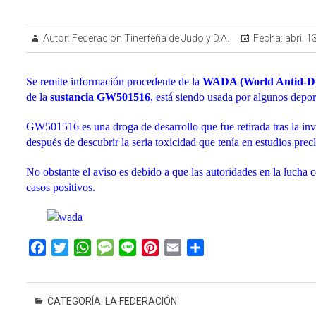
Autor:
Federación Tinerfeña de Judo y D.A.
Fecha:
abril 1
Se remite información procedente de la
WADA (World Antid-Dp
de la
sustancia GW501516
, está siendo usada por algunos deport
GW501516 es una droga de desarrollo que fue retirada tras la inv
después de descubrir la seria toxicidad que tenía en estudios precl
No obstante el aviso es debido a que las autoridades en la lucha c
casos positivos.
F
T
W
M
L
P
E
C
a
w
h
e
i
i
m
o
c
i
a
s
n
n
a
m
e
t
t
s
e
t
i
p
CATEGORÍA:
LA FEDERACIÓN
b
t
s
a
e
l
a