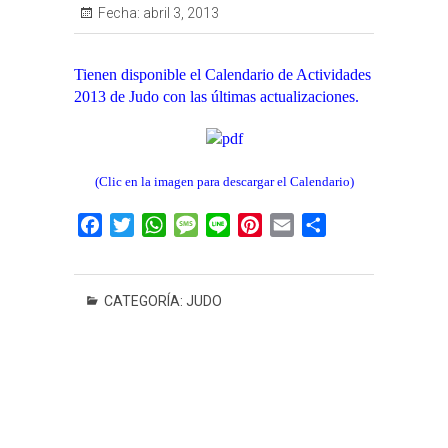
Fecha:
abril 3, 2013
Tienen disponible el Calendario de Actividades
2013 de Judo con las últimas actualizaciones.
(Clic en la imagen para descargar el Calendario)
F
T
W
M
L
P
E
C
a
w
h
e
i
i
m
o
c
i
a
s
n
n
a
m
e
t
t
s
e
t
i
p
CATEGORÍA:
JUDO
b
t
s
a
e
l
a
o
e
A
g
r
r
o
r
p
e
e
t
k
p
s
i
t
r