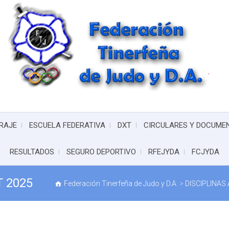
RAJE
ESCUELA FEDERATIVA
DXT
CIRCULARES Y DOCUME
RESULTADOS
SEGURO DEPORTIVO
RFEJYDA
FCJYDA
 2025
Federación Tinerfeña de Judo y D.A.
>
DISCIPLINAS