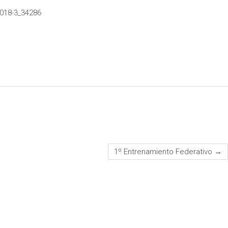
2018-3_34286
1º Entrenamiento Federativo
→