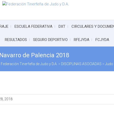
RAJE
ESCUELA FEDERATIVA
DXT
CIRCULARES Y DOCUME
RESULTADOS
SEGURO DEPORTIVO
RFEJYDA
FCJYDA
 Navarro de Palencia 2018
Federación Tinerfeña de Judo y D.A.
>
DISCIPLINAS ASOCIADAS
>
Judo
28, 2018