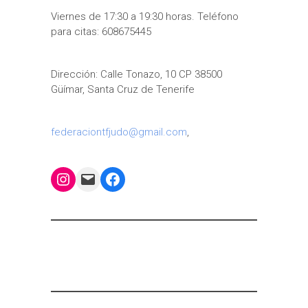
b
t
s
a
e
l
a
Viernes de 17:30 a 19:30 horas. Teléfono
o
e
A
g
r
r
para citas: 608675445
o
r
p
e
e
t
k
p
s
i
t
r
Dirección: Calle Tonazo, 10 CP 38500
Güímar, Santa Cruz de Tenerife
federaciontfjudo@gmail.com
,
Instagram
Mail
Facebook