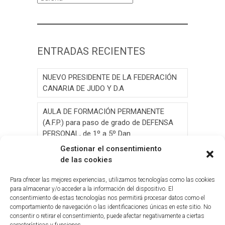
ENTRADAS RECIENTES
NUEVO PRESIDENTE DE LA FEDERACIÓN
CANARIA DE JUDO Y D.A
AULA DE FORMACIÓN PERMANENTE
(A.F.P.) para paso de grado de DEFENSA
PERSONAL, de 1º a 5º Dan.
Gestionar el consentimiento
AULA DE FORMACIÓN PERMANENTE
de las cookies
(A.F.P.) para paso de grado de JUDO, de 1º
a 6º Dan y Exámen
Para ofrecer las mejores experiencias, utilizamos tecnologías como las cookies
para almacenar y/o acceder a la información del dispositivo. El
consentimiento de estas tecnologías nos permitirá procesar datos como el
Convocatoria de Elecciones 2026
comportamiento de navegación o las identificaciones únicas en este sitio. No
consentir o retirar el consentimiento, puede afectar negativamente a ciertas