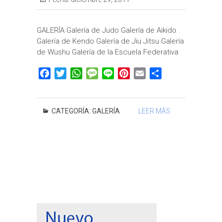
GALERÍA Galería de Judo Galería de Aikido
Galería de Kendo Galería de Jiu Jitsu Galería
de Wushu Galería de la Escuela Federativa
F
T
W
M
L
P
E
C
a
w
h
e
i
i
m
o
c
i
a
s
n
n
a
m
e
t
t
s
e
t
i
p
CATEGORÍA:
GALERÍA
LEER MÁS
b
t
s
a
e
l
a
o
e
A
g
r
r
o
r
p
e
e
t
k
p
s
i
t
r